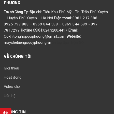
PHƯƠNG
Địa chỉ:
Tiểu Khu Phú Mỹ - Thị Trấn Phú Xuyên
Trụ sở Công Ty:
– Huyện Phú Xuyên – Hà Nội
Điện thoại:
0981 217 888 –
0925 797 888 – 0969 844 588 – 0969 844 599 - 097
7817299
Email:
Hotline CSKH:
024.3200.4417
Cokhitonghopquiphuong@gmail.com
Website:
maychebiengoquyphuong.vn
Setup Spa Trọn Gói
VỀ CHÚNG TÔI
Giới thiệu
Hoạt động
Video clip
Liên hệ
THÔNG TIN