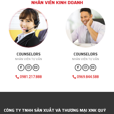
NHÂN VIÊN KINH DOANH
COUNSELORS
COUNSELORS
NHÂN VIÊN TƯ VẤN
NHÂN VIÊN TƯ VẤN
0981.217.888
0969.844.588
CÔNG TY TNHH SẢN XUẤT VÀ THƯƠNG MẠI XNK QUÝ