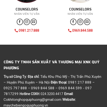
COUNSELORS
COUNSELORS
NHÂN VIÊN TƯ VẤN
NHÂN VIÊN TƯ VẤN
0981.217.888
0969.844.588
CÔNG TY TNHH SẢN XUẤT VÀ THƯƠNG MẠI XNK QUÝ
PHƯƠNG
Địa chỉ:
Tiểu Khu Phú Mỹ - Thị Trấn Phú Xuyên
Trụ sở Công Ty:
– Huyện Phú Xuyên – Hà Nội
Điện thoại:
0981 217 888 –
0925 797 888 – 0969 844 588 – 0969 844 599 - 097
7817299
Email:
Hotline CSKH:
024.3200.4417
Cokhitonghopquiphuong@gmail.com
Website:
maychebiengoquyphuong.vn
Setup Spa Trọn Gói