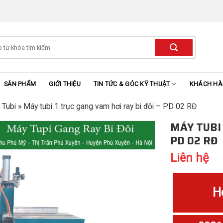
SẢN PHẨM
GIỚI THIỆU
TIN TỨC & GÓC KỸ THUẬT
KHÁCH H
 Tubi
»
Máy tubi 1 trục gang vam hơi ray bi đôi – PD 02 RĐ
MÁY TUBI 
PD 02 RĐ
Liên hệ
H