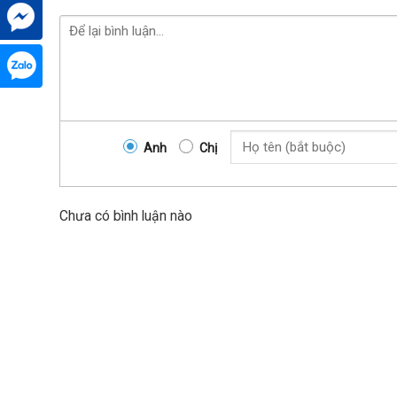
Máy tubi 1 trục gang v
Anh
Chị
Các loại máy Tubi Quý Phươn
Chưa có bình luận nào
Máy tubi 1 trục gang vam cơ
Máy tubi 1 trục gang vam hơi
Máy tubi 2 động cơ
Máy tubi 3 động cơ
Máy tubi sắt V vam hơi