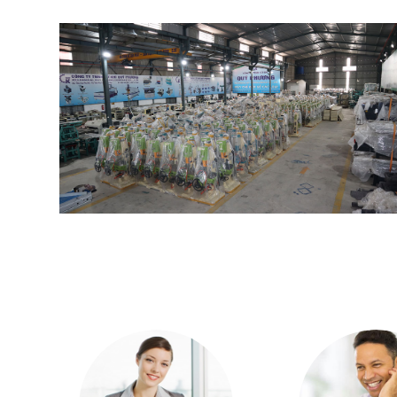
Giá bán máy tubi
Để mua máy Tubi chính hãng giá tốt nhất hãy tìm đơn
biệt trong ngành gỗ phải kể đến Máy Chế Biến Gỗ
trong nghề, đã cung cấp tới hàng ngàn khách hàng t
Hotline:
0981.217.888 – 0925.797.888 – 0969.844.
Email: Cokhitonghopquyphuong@gmail.com
Địa chỉ: Tiểu Khu Phú Mỹ – Thị Trấn Phú Xuyên 
Xem hình ảnh chi tiết