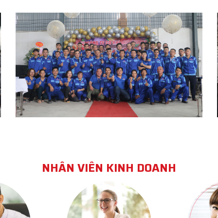
 vị có lâu năm trong nghề, uy tín trên thị trường đặc
 Quý Phương. Là đơn vị có hơn 20 năm kinh nghiệm
rên cả nước
588 – 0969.844.599
– Huyện Phú Xuyên – Hà Nội
NHÂN VIÊN KINH DOANH