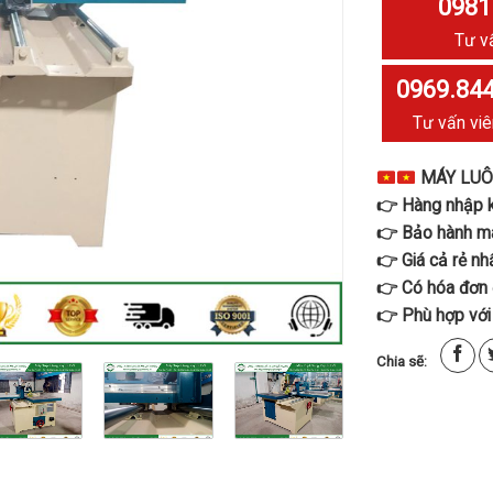
0981
Tư v
0969.844
Tư vấn viê
MÁY LUÔ
👉 Hàng nhập 
👉 Bảo hành má
👉 Giá cả rẻ nh
👉 Có hóa đơn 
👉 Phù hợp với
Chia sẽ: