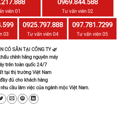
.217.888
0969.844.588
ấn viên 01
Tư vấn viên 02
.599
0925.797.888
097.781.7299
n 03
Tư vấn viên 04
Tư vấn viên 05
N CÓ SẴN TẠI CÔNG TY
🌿
khẩu chính hãng nguyên máy
y trên toàn quốc 24/7
ất tại thị trường Việt Nam
đầy đủ cho khách hàng
 nhu cầu làm việc của ngành mộc Việt Nam.