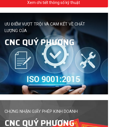
Xem chi tiết thông số kỹ thuật
ƯU ĐIỂM VƯỢT TRỘI VÀ CAM KẾT VỀ CHẤT
LƯỢNG CỦA
CNC QUÝ PHƯƠNG
CHỨNG NHẬN GIẤY PHÉP KINH DOANH
CNC QUÝ PHƯƠNG