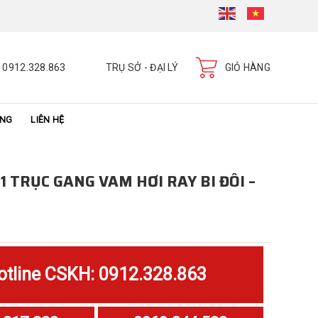
0912.328.863
TRỤ SỞ - ĐẠI LÝ
GIỎ HÀNG
ÀNG
LIÊN HỆ
1 TRỤC GANG VAM HƠI RAY BI ĐÔI –
otline CSKH: 0912.328.863