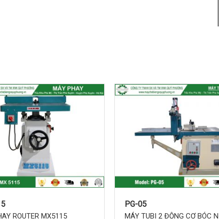
g
c và phần bảng điện máy
15
PG-05
MÁY TUBI 2 ĐỘNG CƠ BÓC N
HAY ROUTER MX5115