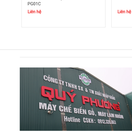
PG01C
Liên hệ
Liên hệ
Có 2 cách sử dụng máy tubi
Chạy dựa cốt và chạy dựa cử. Máy tubi thường sử 
bảo độ an toàn cho người sử dụng.
Công ty Quý Phương là doanh nghiệp chuyên sản xuấ
máy tubi cạnh tranh nhất thị trường, hỗ trợ tư vấn 