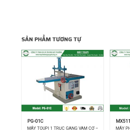
Cấu tạo máy tubi Quý Phươn
Gồm 5 bộ phận: mặt bàn, trục, cốt tựa, nâng hạ trụ
SẢN PHẨM TƯƠNG TỰ
PG-01C
MX51
MÁY TOUPI 1 TRỤC GANG VAM CƠ –
MÁY P