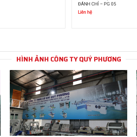
ĐÁNH CHỈ – PG 05
Liên hệ
HÌNH ẢNH CÔNG TY QUÝ PHƯƠNG
dụng cùng máy đưa phôi (thường gọi là đầu bò) để đảm
t và cung cấp các loại máy chế biến gỗ Với giá bán
kỹ thuật miễn phí cho khách hàng.