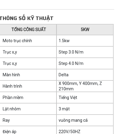
THÔNG SỐ KỸ THUẬT
TỔNG CÔNG SUẤT
5KW
Moto trục chính
1.5kw
Trục x,y
Step 3.0 N/m
Trục x,y
Step 4.0 N/m
Màn hình
Delta
X 900mm, Y 400mm, Z
Hành trình
210mm
Phần mềm
Tiếng Việt
Lật nhôm
3 mặt
Ray
vuông mang cá
Điện áp
220V/50HZ