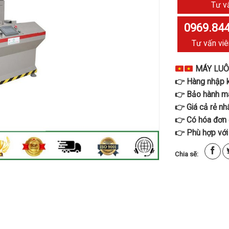
Tư v
0969.844
Tư vấn viê
MÁY LUÔ
👉 Hàng nhập 
👉 Bảo hành má
👉 Giá cả rẻ nh
👉 Có hóa đơn 
👉 Phù hợp với
Chia sẽ: