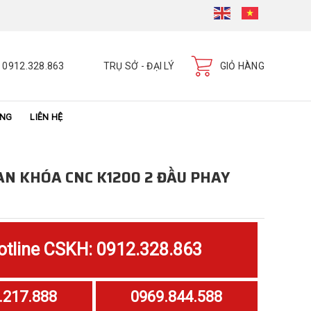
0912.328.863
TRỤ SỞ - ĐẠI LÝ
GIỎ HÀNG
ÀNG
LIÊN HỆ
N KHÓA CNC K1200 2 ĐẦU PHAY
otline CSKH: 0912.328.863
.217.888
0969.844.588