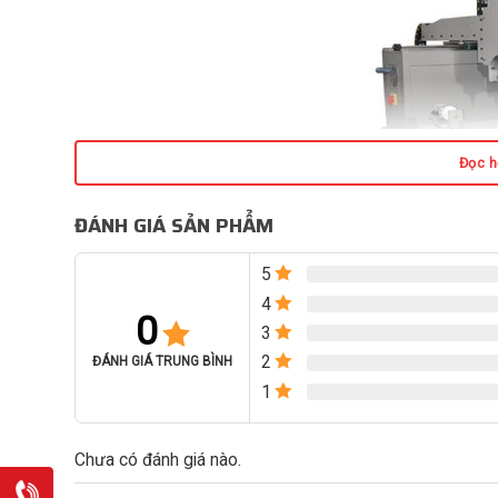
Đọc hế
ĐÁNH GIÁ SẢN PHẨM
5
4
0
3
2
ĐÁNH GIÁ TRUNG BÌNH
1
Chưa có đánh giá nào.
Máy khoan khóa