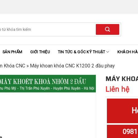
SẢN PHẨM
GIỚI THIỆU
TIN TỨC & GÓC KỸ THUẬT
KHÁCH H
n Khóa CNC
»
Máy khoan khóa CNC K1200 2 đầu phay
MÁY KHOA
Liên hệ
H
0981