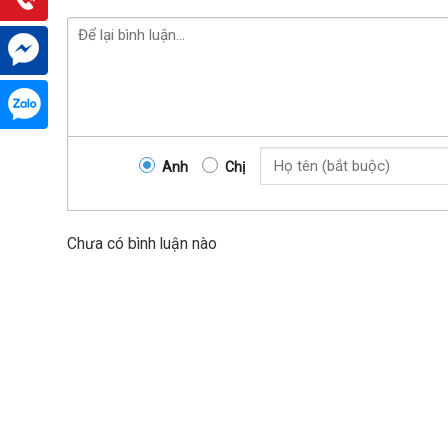
Đặc điểm cấu tạo của máy khoan 
Máy khoan khóa có đặc điểm là dễ sử dụng, chắc chắn, t
Trục dưỡng hình trụ nằm ngang, bao gồm đầy đủ các loại
Anh
Chị
độ chính xác tuyệt đối khi lắp phụ kiện (tay nắm cửa, ổ k
Mũi khoan dài 8,5cm dạng xoắn và tay nắm đẩy khi kho
Với 2 bộ phận có chức năng tuyệt vời này, đảm bảo bộ cử
Chưa có bình luận nào
dàng, nhanh chóng.
Tính năng của máy khoan khóa C
Máy chuyên dụng dùng để gia công phay bụng khóa ,lỗ k
Bản chép tỉ lệ 1:1 với nhiều lỗ hình dạng khác nhau,
Công tắc định vị cao thấp dùng điện gắn trên tay kéo nêm 