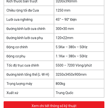
Kích thước bàn trượt
3200x390mm
Chiều rộng tối đa Cưa
1250 mm
Lưỡi cưa nghiêng
45° – 90° Điện
Đường kính lưỡi cưa chính
300×30 mm
Đường kính lưỡi cưa phụ
120×22mm
Động cơ chính
5.5Kw – 380v – 50Hz
Động cơ phụ
1.1Kw – 380v – 50Hz
Tốc độ trục cưa chính
5500 – 7200 Vòng/phút
Đường kính tổng thể (L-W-H)
3250x3450x900mm
Trọng lượng máy
800kg
Xuất xứ
Trung Quốc
Xem chi tiết thông số kỹ thuật