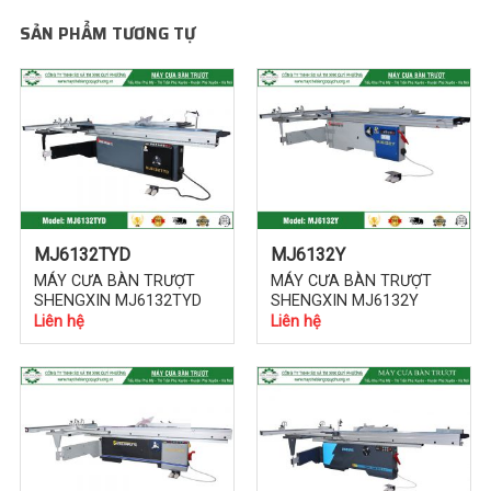
động nâng cao hiệu suất và thuận tiện, nhanh chóng hơn
SẢN PHẨM TƯƠNG TỰ
trong việc sản xuất nội thất hàng loạt.
Với những xưởng nhận gia công số lượng lớn, thì các chiếc
máy hiện đại dùng trong sản xuất nội thất công nghiệp
chính là công cụ hỗ trợ đắc lực. Chúng sẽ giúp các xưởng
hoàn thành sản phẩm đúng tiến độ để bàn giao cho khách
hàng, đảm bảo giữ uy tín.
MJ6132TYD
MJ6132Y
MÁY CƯA BÀN TRƯỢT
MÁY CƯA BÀN TRƯỢT
SHENGXIN MJ6132TYD
SHENGXIN MJ6132Y
Liên hệ
Liên hệ