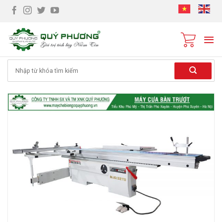
Skip
to
content
Tìm
kiếm: