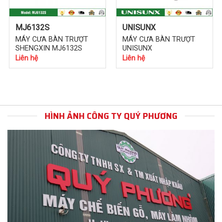
MJ6132S
UNISUNX
MÁY CƯA BÀN TRƯỢT
MÁY CƯA BÀN TRƯỢT
SHENGXIN MJ6132S
UNISUNX
Liên hệ
Liên hệ
Nâng cao giá trị thẩm mỹ
Việc sử dụng máy móc để cắt, cưa gỗ luôn được đánh giá là
sắc sảo tinh tế hơn phương pháp thủ công. Theo đó, nhờ
HÌNH ẢNH CÔNG TY QUÝ PHƯƠNG
kết hợp lưỡi cắt chính và lưỡi cắt mồi nên đường cắt rất có
yếu tố thẩm mỹ.
Sử dụng máy cưa bàn trượt mặt cưa sẽ rất láng mịn, mặt
đường cắt ván phẳng và không bị mẻ ván. Không chỉ góp
phần tạo giá trị thẩm mỹ mà còn góp phần tạo nên các sản
phẩm chất lượng.
Tiết kiệm chi phí sản xuất