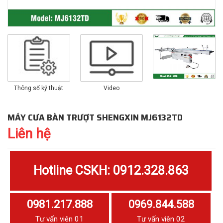
Thông số kỹ thuật
Video
MÁY CƯA BÀN TRƯỢT SHENGXIN MJ6132TD
Liên hệ
Hotline CSKH: 0912.328.863
0981.217.888
0969.844.588
Tư vấn viên 01
Tư vấn viên 02