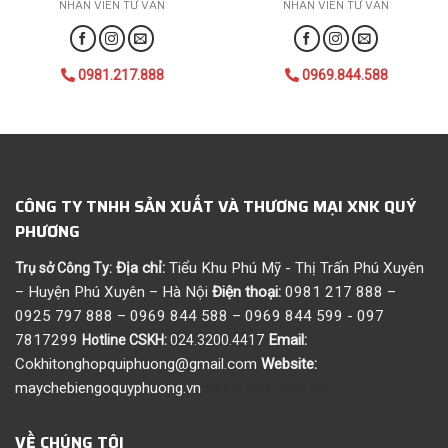
NHÂN VIÊN TƯ VẤN
NHÂN VIÊN TƯ VẤN
0981.217.888
0969.844.588
CÔNG TY TNHH SẢN XUẤT VÀ THƯƠNG MẠI XNK QUÝ
PHƯƠNG
Địa chỉ:
Tiểu Khu Phú Mỹ - Thị Trấn Phú Xuyên
Trụ sở Công Ty:
– Huyện Phú Xuyên – Hà Nội
Điện thoại:
0981 217 888 –
0925 797 888 – 0969 844 588 – 0969 844 599 - 097
7817299
Email:
Hotline CSKH:
024.3200.4417
Cokhitonghopquiphuong@gmail.com
Website:
maychebiengoquyphuong.vn
Setup Spa Trọn Gói
VỀ CHÚNG TÔI