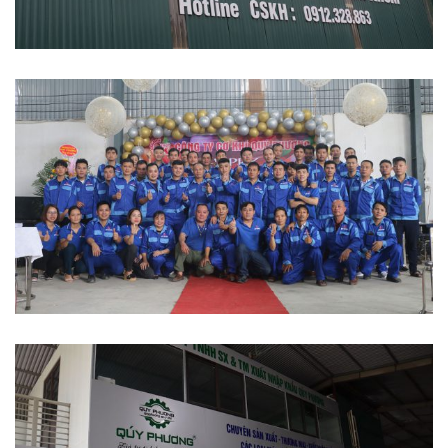
Việc đầu tư vào máy móc thiết bị để sản xuất nội thất
thường tốn kém rất nhiều chi phí. Tuy nhiên, xét về tính
lâu dài các máy móc nói chung và máy cưa bàn trượt nói
riêng sẽ mang đến lợi ích kinh tế rất cao.
Báo giá máy cưa bàn trượt 2 lưỡi
Tùy vào nhu cầu của mỗi nhà đầu tư như quy mô sản xuất,
sản lượng, nhân công, chi phí đầu tư nên để được báo giá
chính xác nhất quý khách hãy gọi đến Hotline của chúng
tôi để được tư vấn và báo giá chính xác nhất đối với nhu
cầu của mình.
Hotline:
0981 217 888 – 0925 797 888 – 0969 844 588 –
0969 844 599
Email: cokhitonghopquiphuong@gmail.com
Địa chỉ: Tiểu Khu Phú Mỹ – Thị Trấn Phú Xuyên – Hà Nội
XEM THÊM HÌNH ẢNH CHI TIẾT MÁY