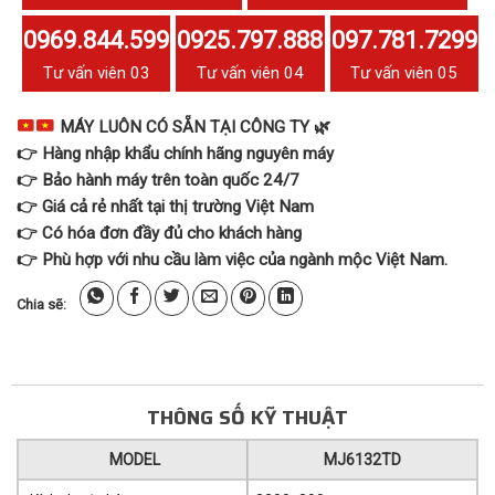
0969.844.599
0925.797.888
097.781.7299
Tư vấn viên 03
Tư vấn viên 04
Tư vấn viên 05
MÁY LUÔN CÓ SẴN TẠI CÔNG TY
🌿
👉 Hàng nhập khẩu chính hãng nguyên máy
👉 Bảo hành máy trên toàn quốc 24/7
👉 Giá cả rẻ nhất tại thị trường Việt Nam
👉 Có hóa đơn đầy đủ cho khách hàng
👉 Phù hợp với nhu cầu làm việc của ngành mộc Việt Nam.
Chia sẽ:
THÔNG SỐ KỸ THUẬT
MODEL
MJ6132TD