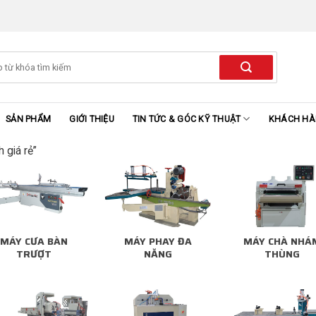
SẢN PHẨM
GIỚI THIỆU
TIN TỨC & GÓC KỸ THUẬT
KHÁCH H
 giá rẻ”
MÁY CƯA BÀN
MÁY PHAY ĐA
MÁY CHÀ NHÁ
TRƯỢT
NĂNG
THÙNG