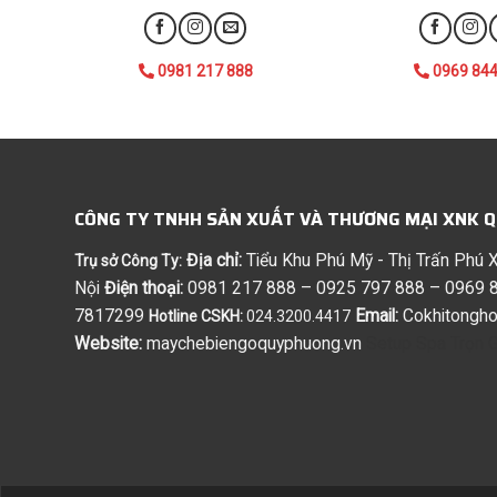
0981 217 888
0969 844
CÔNG TY TNHH SẢN XUẤT VÀ THƯƠNG MẠI XNK 
Địa chỉ:
Tiểu Khu Phú Mỹ - Thị Trấn Phú
Trụ sở Công Ty:
Nội
Điện thoại:
0981 217 888 – 0925 797 888 – 0969 8
7817299
Email:
Cokhitongh
Hotline CSKH:
024.3200.4417
Website:
maychebiengoquyphuong.vn
Setup Spa Trọn G