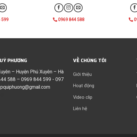
 599
0969 844 588
0
QUÝ PHƯƠNG
VỀ CHÚNG TÔI
 Xuyên – Huyện Phú Xuyên – Hà
Giới thiệu
44 588 – 0969 844 599 - 097
Hoạt động
opquiphuong@gmail.com
ói
Video clip
Liên hệ