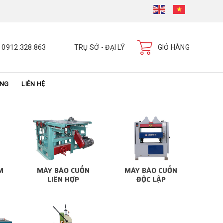
0912.328.863
TRỤ SỞ - ĐẠI LÝ
GIỎ HÀNG
ÀNG
LIÊN HỆ
M
MÁY BÀO CUỐN
MÁY BÀO CUỐN
LIÊN HỢP
ĐỘC LẬP