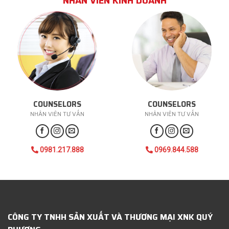
NHÂN VIÊN KINH DOANH
COUNSELORS
COUNSELORS
NHÂN VIÊN TƯ VẤN
NHÂN VIÊN TƯ VẤN
0981.217.888
0969.844.588
CÔNG TY TNHH SẢN XUẤT VÀ THƯƠNG MẠI XNK QUÝ