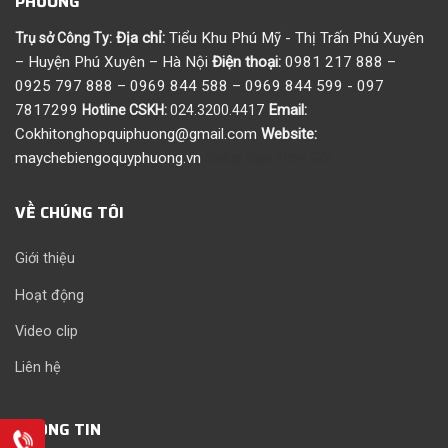
PHƯƠNG
Địa chỉ:
Tiểu Khu Phú Mỹ - Thị Trấn Phú Xuyên
Trụ sở Công Ty:
– Huyện Phú Xuyên – Hà Nội
Điện thoại:
0981 217 888 –
0925 797 888 – 0969 844 588 – 0969 844 599 - 097
7817299
Email:
Hotline CSKH:
024.3200.4417
Cokhitonghopquiphuong@gmail.com
Website:
maychebiengoquyphuong.vn
Setup Spa Trọn Gói
VỀ CHÚNG TÔI
Giới thiệu
Hoạt động
Video clip
Liên hệ
THÔNG TIN