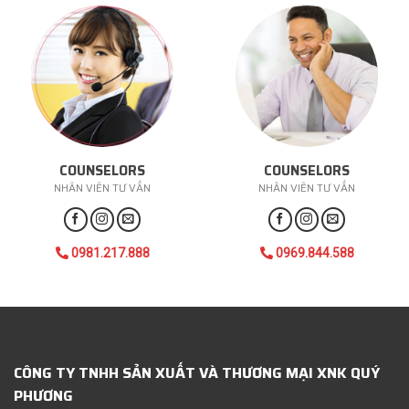
COUNSELORS
COUNSELORS
NHÂN VIÊN TƯ VẤN
NHÂN VIÊN TƯ VẤN
0981.217.888
0969.844.588
CÔNG TY TNHH SẢN XUẤT VÀ THƯƠNG MẠI XNK QUÝ
PHƯƠNG