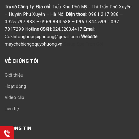
Địa chỉ:
Tiểu Khu Phú Mỹ - Thị Trấn Phú Xuyên
Trụ sở Công Ty:
– Huyện Phú Xuyên – Hà Nội
Điện thoại:
0981 217 888 –
0925 797 888 – 0969 844 588 – 0969 844 599 - 097
7817299
Email:
Hotline CSKH:
024.3200.4417
Cokhitonghopquiphuong@gmail.com
Website:
maychebiengoquyphuong.vn
Setup Spa Trọn Gói
VỀ CHÚNG TÔI
Giới thiệu
Hoạt động
Video clip
Liên hệ
THÔNG TIN