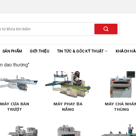
SẢN PHẨM
GIỚI THIỆU
TIN TỨC & GÓC KỸ THUẬT
KHÁCH H
m dao thường”
MÁY CƯA BÀN
MÁY PHAY ĐA
MÁY CHÀ NHÁ
TRƯỢT
NĂNG
THÙNG