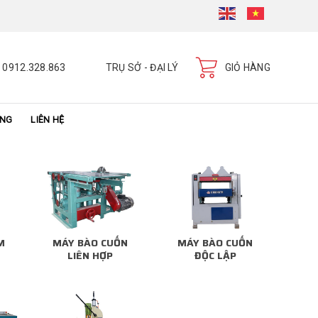
0912.328.863
TRỤ SỞ - ĐẠI LÝ
GIỎ HÀNG
ÀNG
LIÊN HỆ
M
MÁY BÀO CUỐN
MÁY BÀO CUỐN
LIÊN HỢP
ĐỘC LẬP