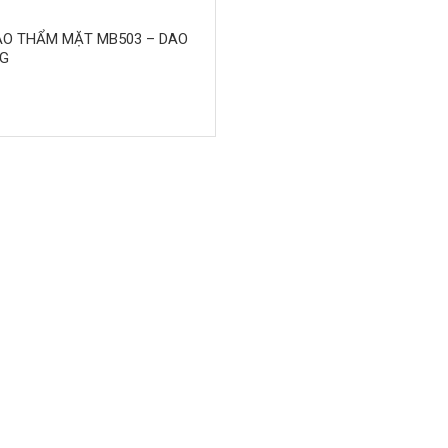
3
ÀO THẨM MẶT MB503 – DAO
G