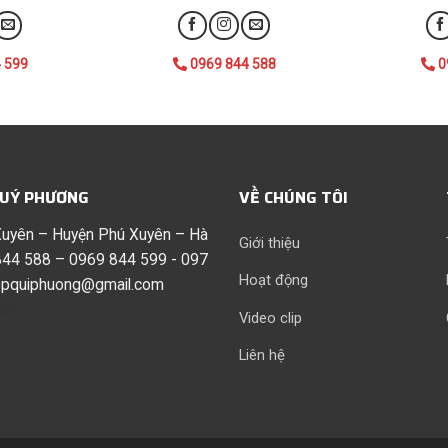
 599
0969 844 588
0
QUÝ PHƯƠNG
VỀ CHÚNG TÔI
 Xuyên – Huyện Phú Xuyên – Hà
Giới thiệu
44 588 – 0969 844 599 - 097
Hoạt động
opquiphuong@gmail.com
ói
Video clip
Liên hệ