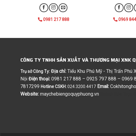
0981 217 888
0969 844
CÔNG TY TNHH SẢN XUẤT VÀ THƯƠNG MẠI XNK 
Địa chỉ:
Tiểu Khu Phú Mỹ - Thị Trấn Phú
Trụ sở Công Ty:
Nội
Điện thoại:
0981 217 888 – 0925 797 888 – 0969 8
7817299
Email:
Cokhitongh
Hotline CSKH:
024.3200.4417
Website:
maychebiengoquyphuong.vn
Setup Spa Trọn G