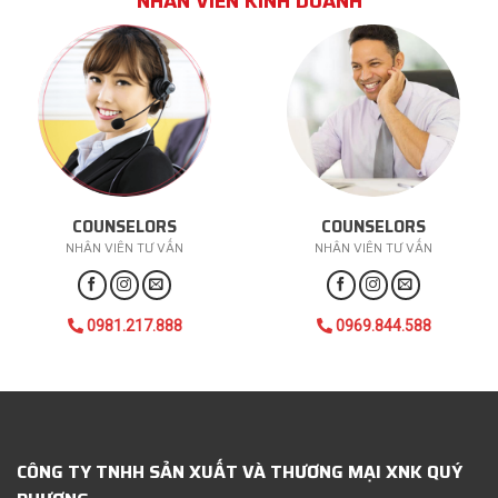
NHÂN VIÊN KINH DOANH
COUNSELORS
COUNSELORS
NHÂN VIÊN TƯ VẤN
NHÂN VIÊN TƯ VẤN
0981.217.888
0969.844.588
CÔNG TY TNHH SẢN XUẤT VÀ THƯƠNG MẠI XNK QUÝ