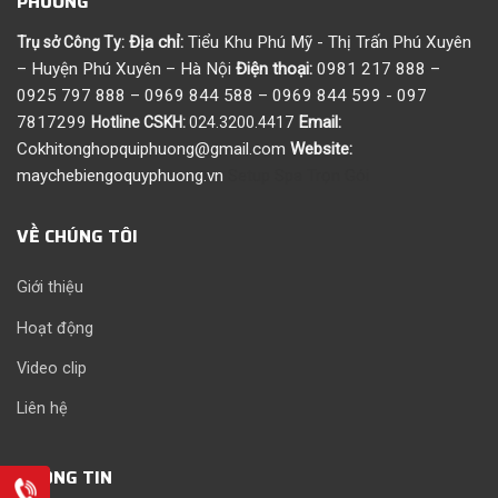
PHƯƠNG
Địa chỉ:
Tiểu Khu Phú Mỹ - Thị Trấn Phú Xuyên
Trụ sở Công Ty:
– Huyện Phú Xuyên – Hà Nội
Điện thoại:
0981 217 888 –
0925 797 888 – 0969 844 588 – 0969 844 599 - 097
7817299
Email:
Hotline CSKH:
024.3200.4417
Cokhitonghopquiphuong@gmail.com
Website:
maychebiengoquyphuong.vn
Setup Spa Trọn Gói
VỀ CHÚNG TÔI
Giới thiệu
Hoạt động
Video clip
Liên hệ
THÔNG TIN